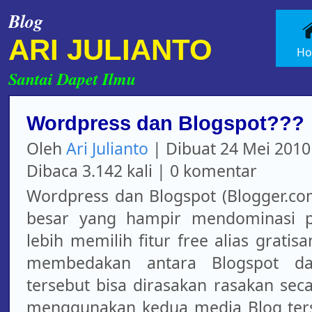
Blog
ARI JULIANTO
H
Santai Dapet Ilmu
Wordpress dan Blogspot???
Oleh
Ari Julianto
| Dibuat
24 Mei 2010
Dibaca
3.142
kali |
0
komentar
Wordpress dan Blogspot (Blogger.co
besar yang hampir mendominasi p
lebih memilih fitur free alias gratis
membedakan antara Blogspot da
tersebut bisa dirasakan rasakan sec
menggunakan kedua media Blog ters